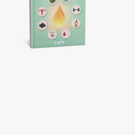
GUÍA
FUEGO
Hábitos, alimentación y desintoxicación suave para
reducir inflamación,
equilibrar tu cuerpo y crear el
entorno fértil que tu bebé necesita.