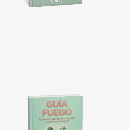
GUÍA
VITAMINAS
Las vitaminas y suplementos que realmente apoyan tu
fertilidad
(para ti y para él),
explicados con dosis
claras según cada caso, sin marcas ni confusión.